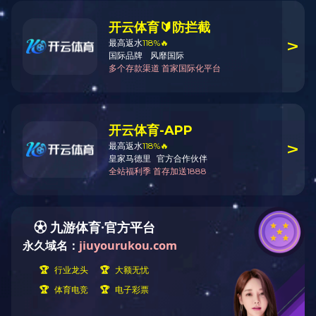
体育登录入口_米兰体育（中国）
|
九游官方网页版
|
乐鱼网站_
乐鱼(中国)
|
九游在线
|
华体会体育(hth)官方网站
|