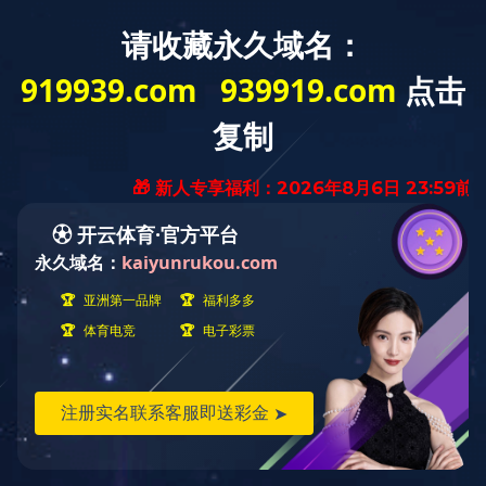
网站已到期！
九游平台
|
九游娱乐
|
开云app官方官网
|
九游登陆入口
|
米兰app