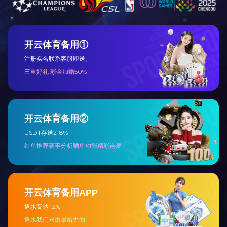
公司简介
企业文化
公司视频
九游在线官网_九游（中国）

产品展示
其它产品
新闻资讯

公司新闻
行业新闻
人才招聘

人才理念
招聘信息
联系我们
