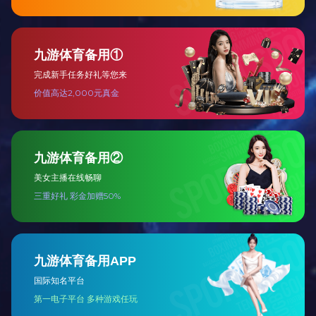
企业精神
YOU CAN MAKE FOR YOURSELF
搅料机
查看详情
企业精神
YOU CAN MAKE FOR YOURSELF
伺服制杯机配机械手
查看详情
企业精神
YOU CAN MAKE FOR YOURSELF