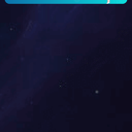
单层片材机
查看详情
企业精神
YOU CAN MAKE FOR YOURSELF
多层片材机
查看详情
上一页
1
2
下一页
首页
关于我们

公司简介