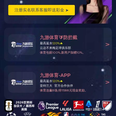
最新产品
印刷机系列
片材机系列
制杯机系列
多工位系列
模具系列
辅助机系列
企业精神
YOU CAN MAKE FOR YOURSELF
伺服制杯机
查看详情
企业精神
YOU CAN MAKE FOR YOURSELF