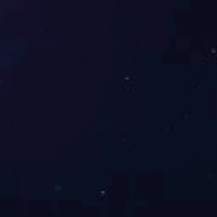
企业文化
公司视频
九游在线官网_九游（中国）

产品展示
其它产品
新闻资讯

公司新闻
行业新闻
人才招聘

人才理念
招聘信息
联系我们

联系方式