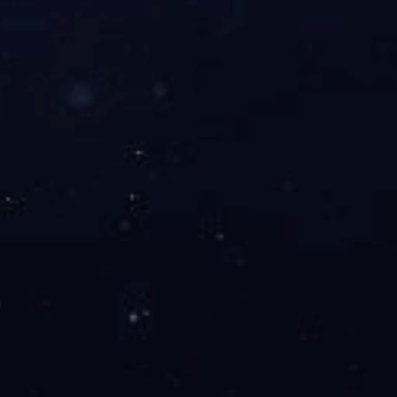
联系方式
电话：
13553396258
地址：汕头市金平区潮汕路金园工业区金兴路草蕴9A片区后面3号
关注我们
Copyright © 九游在线官网_九游（中国） All rights reserved
粤
ICP备2022069476号
Seo标签
粤公网安备 44051102000831号
网站建设：
中企动力
汕头
九游平台
|
九游娱乐
|
开云app官方官网
|
九游登陆入口
|
米兰